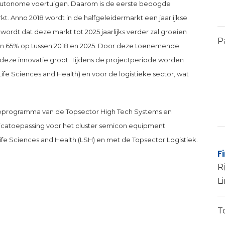
en autonome voertuigen. Daarom is de eerste beoogde
. Anno 2018 wordt in de halfgeleidermarkt een jaarlijkse
ordt dat deze markt tot 2025 jaarlijks verder zal groeien
P
 dan 65% op tussen 2018 en 2025. Door deze toenemende
eze innovatie groot. Tijdens de projectperiode worden
fe Sciences and Health) en voor de logistieke sector, wat
tieprogramma van de Topsector High Tech Systems en
nicatoepassing voor het cluster semicon equipment.
ife Sciences and Health (LSH) en met de Topsector Logistiek.
F
Ri
L
T