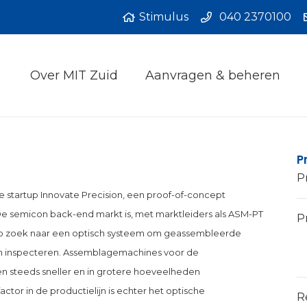
Stimulus
040 2370100
Over MIT Zuid
Aanvragen & beheren
P
P
 startup Innovate Precision, een proof-of-concept
De semicon back-end markt is, met marktleiders als ASM-PT
Pr
n op zoek naar een optisch systeem om geassembleerde
nnen inspecteren. Assemblagemachines voor de
n steeds sneller en in grotere hoeveelheden
r in de productielijn is echter het optische
R