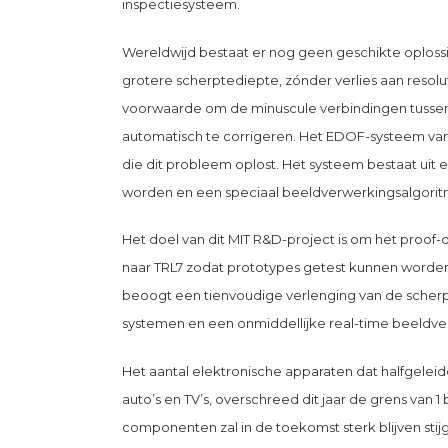
inspectiesysteem.
Wereldwijd bestaat er nog geen geschikte oploss
grotere scherptediepte, zónder verlies aan resol
voorwaarde om de minuscule verbindingen tusse
automatisch te corrigeren. Het EDOF-systeem van
die dit probleem oplost. Het systeem bestaat uit
worden en een speciaal beeldverwerkingsalgorit
Het doel van dit MIT R&D-project is om het proof
naar TRL7 zodat prototypes getest kunnen worden
beoogt een tienvoudige verlenging van de scherpt
systemen en een onmiddellijke real-time beeldve
Het aantal elektronische apparaten dat halfgele
auto’s en TV’s, overschreed dit jaar de grens van 
componenten zal in de toekomst sterk blijven stijge