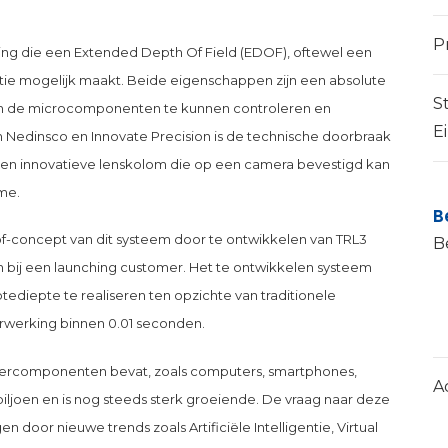
P
ing die een Extended Depth Of Field (EDOF), oftewel een
utie mogelijk maakt. Beide eigenschappen zijn een absolute
S
n de microcomponenten te kunnen controleren en
E
 Nedinsco en Innovate Precision is de technische doorbraak
 een innovatieve lenskolom die op een camera bevestigd kan
me.
B
-of-concept van dit systeem door te ontwikkelen van TRL3
B
 bij een launching customer. Het te ontwikkelen systeem
ediepte te realiseren ten opzichte van traditionele
rwerking binnen 0.01 seconden.
idercomponenten bevat, zoals computers, smartphones,
A
1 biljoen en is nog steeds sterk groeiende. De vraag naar deze
n door nieuwe trends zoals Artificiële Intelligentie, Virtual