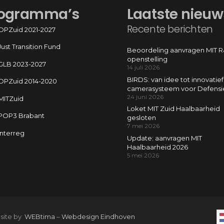
ogramma’s
Laatste nieuw
Recente berichten
OPZuid 2021-2027
Just Transition Fund
Beoordeling aanvragen MIT 
openstelling
GLB 2023-2027
14 juli 2026
BIRDS: van idee tot innovatief
OPZuid 2014-2020
camerasysteem voor Defensi
24 juni 2026
MITZuid
Loket MIT Zuid Haalbaarheid
POP3 Brabant
gesloten
7 mei 2026
Interreg
Update: aanvragen MIT
Haalbaarheid 2026
5 mei 2026
 site by
WEBtima
–
Webdesign Eindhoven