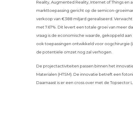
Reality, Augmented Reality, Internet of Things 
markttoepassing gericht op de semicon-groeimarkt
verkoop van €388 miljard gerealiseerd. Verwacht w
met 7.67%. Dit levert een totale groei van meer
vraag is de economische waarde, gekoppeld aan d
ook toepassingen ontwikkeld voor oogchirurgie (Li
de potentiële omzet nog zal verhogen.
De projectactiviteiten passen binnen het innova
Materialen (HTSM). De innovatie betreft een foto
Daarnaast is er een cross over met de Topsector L