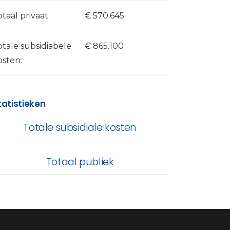
otaal privaat:
€ 570.645
otale subsidiabele
€ 865.100
osten:
tatistieken
Totale subsidiale kosten
Totaal publiek