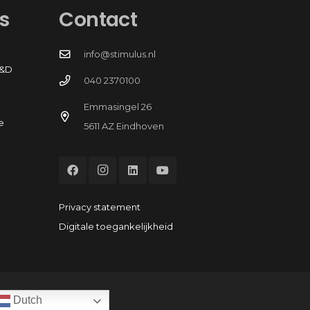
s
Contact
info@stimulus.nl
R&D
040 2370100
Emmasingel 26
e
5611 AZ Eindhoven
Privacy statement
Digitale toegankelijkheid
Dutch