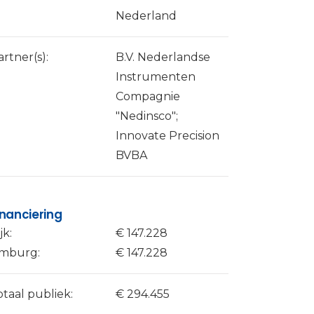
Nederland
artner(s):
B.V. Nederlandse
Instrumenten
Compagnie
"Nedinsco";
Innovate Precision
BVBA
inanciering
jk:
€ 147.228
imburg:
€ 147.228
otaal publiek:
€ 294.455