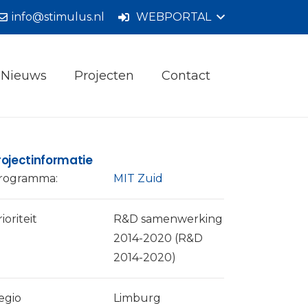
info@stimulus.nl
WEBPORTAL
Nieuws
Projecten
Contact
rojectinformatie
rogramma:
MIT Zuid
ioriteit
R&D samenwerking
2014-2020 (R&D
2014-2020)
egio
Limburg