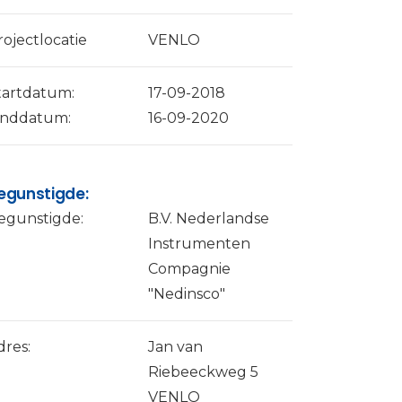
rojectlocatie
VENLO
tartdatum:
17-09-2018
inddatum:
16-09-2020
egunstigde:
egunstigde:
B.V. Nederlandse
Instrumenten
Compagnie
"Nedinsco"
dres:
Jan van
Riebeeckweg 5
VENLO