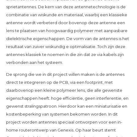
sprietantennes. De kern van deze antennetechnologie is de
combinatie van wiskunde en materiaal, waarbij een klassieke
antenne wordt verbeterd door bovenop deze antenne een
lens te plaatsen van hoogwaardig polymeer met aanpasbare
dielektrische eigenschappen. De vorm van de antennes is het
resultaat van zuiver wiskundig e optimalisatie. Toch zijn deze
antennes klassiek te noemen in die zin dat ze via kabels zijn
verbonden aan het systeem.
De sprong die we in dit project willen maken is de antennes
direct te integreren op de PCB, via een footprint, met
daarbovenop een kleine polymeer lens, die alle gewenste
eigenschappen heeft: hoge efficiëntie, geen interferentie, en
gewenst stralingspatroon. Hierdoor kan een miniaturisatie en
kostenbeperking van systemen bekomen worden. In dit
project worden antennes speciaal ontworpen voor een in-
home routerontwerp van Genexis. Op haar beurt stemt