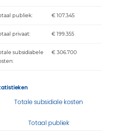
otaal publiek:
€ 107.345
otaal privaat:
€ 199.355
otale subsidiabele
€ 306.700
osten:
tatistieken
Totale subsidiale kosten
Totaal publiek