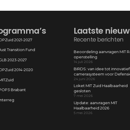
ogramma’s
Laatste nieuw
Recente berichten
OPZuid 2021-2027
Just Transition Fund
Beoordeling aanvragen MIT 
openstelling
GLB 2023-2027
14 juli 2026
BIRDS: van idee tot innovatief
OPZuid 2014-2020
camerasysteem voor Defensi
24 juni 2026
MITZuid
Loket MIT Zuid Haalbaarheid
POP3 Brabant
gesloten
7 mei 2026
Interreg
Update: aanvragen MIT
Haalbaarheid 2026
5 mei 2026