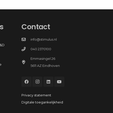
s
Contact
info@stimulus.nl
R&D
040 2370100
Emmasingel 26
e
5611 AZ Eindhoven
Privacy statement
Digitale toegankelijkheid