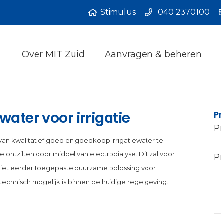
Stimulus
040 2370100
Over MIT Zuid
Aanvragen & beheren
water voor irrigatie
P
P
van kwalitatief goed en goedkoop irrigatiewater te
ontzilten door middel van electrodialyse. Dit zal voor
Pr
n niet eerder toegepaste duurzame oplossing voor
technisch mogelijk is binnen de huidige regelgeving.