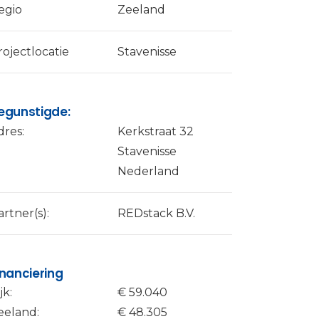
egio
Zeeland
rojectlocatie
Stavenisse
egunstigde:
dres:
Kerkstraat 32
Stavenisse
Nederland
artner(s):
REDstack B.V.
inanciering
jk:
€ 59.040
eeland:
€ 48.305