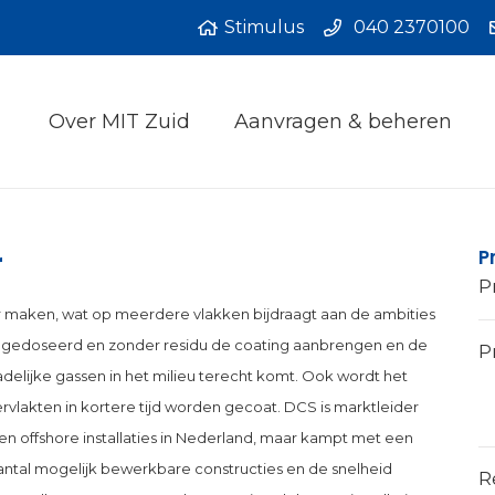
Stimulus
040 2370100
Over MIT Zuid
Aanvragen & beheren
r
P
P
er maken, wat op meerdere vlakken bijdraagt aan de ambities
t gedoseerd en zonder residu de coating aanbrengen en de
Pr
elijke gassen in het milieu terecht komt. Ook wordt het
vlakten in kortere tijd worden gecoat. DCS is marktleider
en offshore installaties in Nederland, maar kampt met een
aantal mogelijk bewerkbare constructies en de snelheid
R