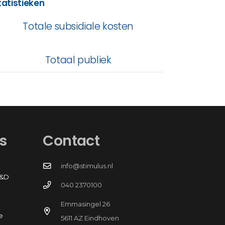
tatistieken
Totale subsidiale kosten
Totaal publiek
s
Contact
info@stimulus.nl
R&D
040 2370100
Emmasingel 26
e
5611 AZ Eindhoven