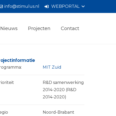
info@stimulus.nl
WEBPORTAL
Nieuws
Projecten
Contact
rojectinformatie
rogramma:
MIT Zuid
ioriteit
R&D samenwerking
2014-2020 (R&D
2014-2020)
egio
Noord-Brabant