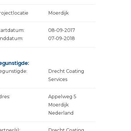
rojectlocatie
Moerdijk
tartdatum:
08-09-2017
inddatum:
07-09-2018
egunstigde:
egunstigde:
Drecht Coating
Services
dres:
Appelweg 5
Moerdijk
Nederland
artner(s):
Drecht Coating