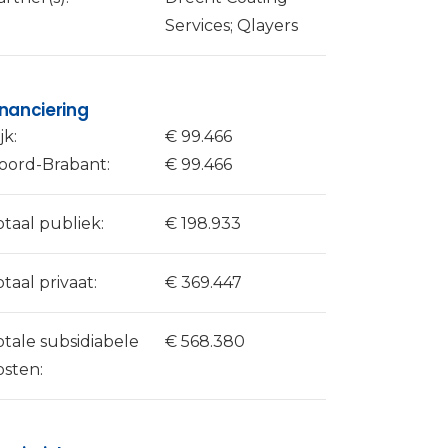
Services; Qlayers
inanciering
jk:
€ 99.466
oord-Brabant:
€ 99.466
otaal publiek:
€ 198.933
otaal privaat:
€ 369.447
otale subsidiabele
€ 568.380
osten: