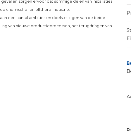
vallen zorgen ervoor dat sommige delen van installaties
 de chemische- en offshore-industrie.
P
 aan een aantal ambities en doelstellingen van de beide
eling van nieuwe productieprocessen, het terugdringen van
S
E
B
B
A
P