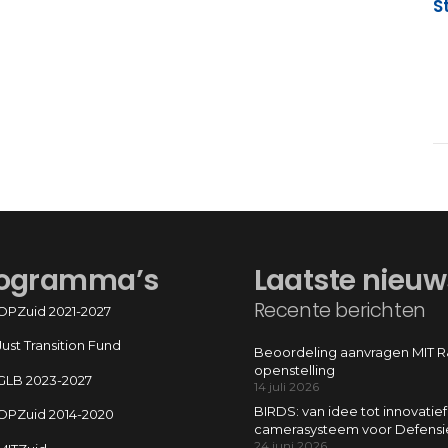
S
ogramma’s
Laatste nieuw
Recente berichten
OPZuid 2021-2027
Just Transition Fund
Beoordeling aanvragen MIT 
openstelling
GLB 2023-2027
14 juli 2026
BIRDS: van idee tot innovatief
OPZuid 2014-2020
camerasysteem voor Defensi
24 juni 2026