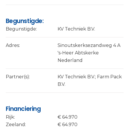
Begunstigde:
Begunstigde:
KV Techniek B.V.
Adres:
Sinoutskerksezandweg 4 A
's-Heer Abtskerke
Nederland
Partner(s):
KV Techniek B.V.; Farm Pack
B.V.
Financiering
Rijk:
€ 64.970
Zeeland:
€ 64.970