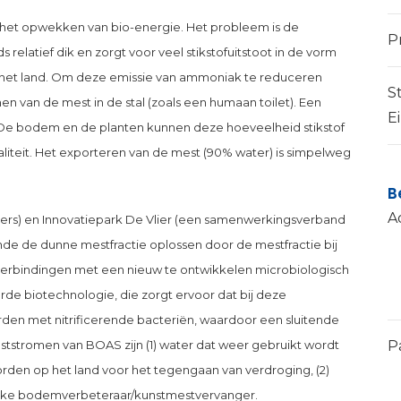
d het opwekken van bio-energie. Het probleem is de
P
 relatief dik en zorgt voor veel stikstofuitstoot in de vorm
 het land. Om deze emissie van ammoniak te reduceren
S
van de mest in de stal (zoals een humaan toilet). Een
E
 De bodem en de planten kunnen deze hoeveelheid stikstof
iteit. Het exporteren van de mest (90% water) is simpelweg
B
A
sers) en Innovatiepark De Vlier (een samenwerkingsverband
de de dunne mestfractie oplossen door de mestfractie bij
ofverbindingen met een nieuw te ontwikkelen microbiologisch
rde biotechnologie, die zorgt ervoor dat bij deze
rden met nitrificerende bacteriën, waardoor een sluitende
P
ststromen van BOAS zijn (1) water dat weer gebruikt wordt
den op het land voor het tegengaan van verdroging, (2)
lijke bodemverbeteraar/kunstmestvervanger.