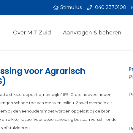
Stimulus
040 2370100
Over MIT Zuid
Aanvragen & beheren
ossing voor Agrarisch
P
P
S)
Pr
este stikstofdepositie, namelijk 46%. Grote hoeveelheden
brengen schade toe aan mens en milieu. Zowel overheid als
leem bij de veehouders moet worden opgelost bij de bron,
e en dikke fractie. Voor deze scheiding bestaan verschillende
s of stalvloeren.
R