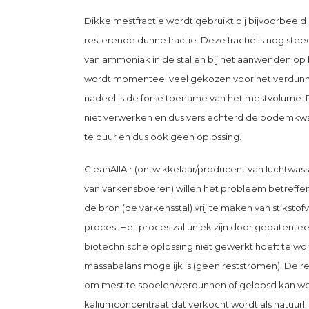
Dikke mestfractie wordt gebruikt bij bijvoorbeel
resterende dunne fractie. Deze fractie is nog steeds
van ammoniak in de stal en bij het aanwenden op
wordt momenteel veel gekozen voor het verdunnen 
nadeel is de forse toename van het mestvolume.
niet verwerken en dus verslechterd de bodemkwal
te duur en dus ook geen oplossing.
CleanAllAir (ontwikkelaar/producent van luchtwas
van varkensboeren) willen het probleem betreffen
de bron (de varkensstal) vrij te maken van stikst
proces. Het proces zal uniek zijn door gepatentee
biotechnische oplossing niet gewerkt hoeft te wo
massabalans mogelijk is (geen reststromen). De re
om mest te spoelen/verdunnen of geloosd kan wor
kaliumconcentraat dat verkocht wordt als natuur