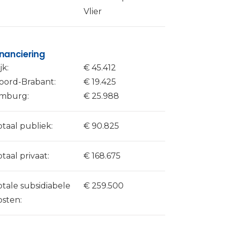
Vlier
inanciering
jk:
€ 45.412
oord-Brabant:
€ 19.425
imburg:
€ 25.988
otaal publiek:
€ 90.825
otaal privaat:
€ 168.675
otale subsidiabele
€ 259.500
osten: