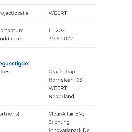
rojectlocatie
WEERT
tartdatum:
1-1-2021
inddatum:
30-6-2022
egunstigde:
dres:
Graafschap
Hornelaan 163
WEERT
Nederland
artner(s):
CleanAllair B.V.;
Stichting
Innovatiepark De