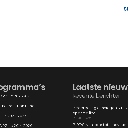
S
ogramma’s
Laatste nieuw
Recente berichten
OPZuid 2021-2027
Just Transition Fund
Beoordeling aanvragen MIT 
openstelling
GLB 2023-2027
14 juli 2026
BIRDS: van idee tot innovatief
OPZuid 2014-2020