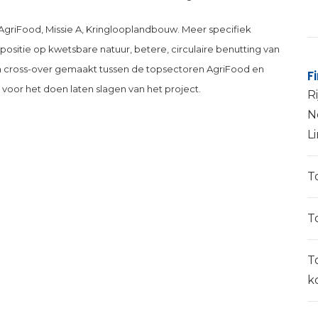
r AgriFood, Missie A, Kringlooplandbouw. Meer specifiek
positie op kwetsbare natuur, betere, circulaire benutting van
en cross-over gemaakt tussen de topsectoren AgriFood en
F
voor het doen laten slagen van het project.
Ri
N
L
T
T
T
k