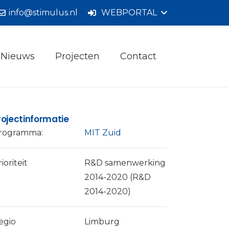
info@stimulus.nl
WEBPORTAL
Nieuws
Projecten
Contact
rojectinformatie
rogramma:
MIT Zuid
ioriteit
R&D samenwerking
2014-2020 (R&D
2014-2020)
egio
Limburg