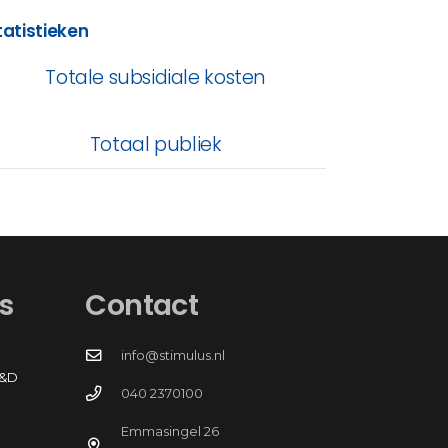
tatistieken
Totale subsidiale kosten
Totaal publiek
s
Contact
info@stimulus.nl
R&D
040 2370100
Emmasingel 26