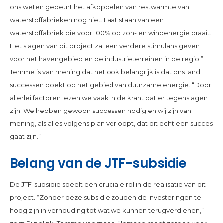
ons weten gebeurt het afkoppelen van restwarmte van
waterstoffabrieken nog niet. Laat staan van een
waterstoffabriek die voor 100% op zon- en windenergie draait.
Het slagen van dit project zal een verdere stimulans geven
voor het havengebied en de industrieterreinen in de regio.”
Temme is van mening dat het ook belangrijk is dat ons land
successen boekt op het gebied van duurzame energie. “Door
allerlei factoren lezen we vaak in de krant dat er tegenslagen
zijn. We hebben gewoon successen nodig en wij zijn van
mening, als alles volgens plan verloopt, dat dit echt een succes
gaat zijn.”
Belang van de JTF-subsidie
De JTF-subsidie speelt een cruciale rol in de realisatie van dit
project. “Zonder deze subsidie zouden de investeringen te
hoog zijn in verhouding tot wat we kunnen terugverdienen,”