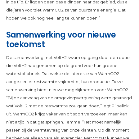
in de tijd. Er liggen geen gasleidingen naar dat gebied, dus al
die jaren voorziet WarmCO2 ze van duurzame energie. Dat
hopen we ook nog heel lang te kunnen doen.”
Samenwerking voor nieuwe
toekomst
De samenwerking met VoltH2 kwam op gang door een optie
die VoltH2 had genomen op de grond voor hun groene
waterstoffabriek. Dat wekte de interesse van WarmCO2
aangezien er restwarmte vrijkomt bij hun productie. Deze
samenwerking biedt nieuwe mogelijkheden voor WarmCO2.
“Bij de aanvraag van de omgevingsvergunning werd gevraagd
wat VoltH2 met de restwarmte zou gaan doen,” legt Pijpelink
uit. WarmCO2 krijgt vaker van dit soort verzoeken, maar kan
niet altijd in dat gat springen. Temme: “Het moet namelijk
passen bij de warmtevraag van onze klanten. Op dit moment
hebben we alleen Yara als leverancier. Met VoltH2 kunnen we