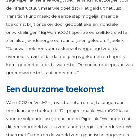
zegt Pijpelink. Temme voegt toe: “Iemand moet zorgen voor
de infrastructuur, maar wie doet dat? Het geld uit het Just
Transition Fund maakt de eerste stap mogelijk, maar de
toekomst blijft onzeker door geopolitieke en mondiale
ontwikkelingen.” Bij WarmCO2 hopen ze eenzelfde trend te
zien als bij windenergie een aantal jaren geleden. Pijpelink:
“Daar was ook een voortrekkersrol weggelegd voor de
overheid. Nu zie je dat dat op gang is gekomen en hopelijk
komt gebeurt dit ook bij waterstof. De concurrentiepositie van
groene waterstof staat onder druk.’’
Een duurzame toekomst
WarmCO2 en VoltH2 zijn vastbesloten om bij te dragen aan
een duurzame toekomst. “Dit project maakt WarmCO2 klaar
voor de volgende fase,” concludeert Pijpelink. “We hopen dat
dit een voorbeeld zal zijn voor andere regio’s en bedrijven. We
staan met Europa en de wereld voor gigantische opgaven. In