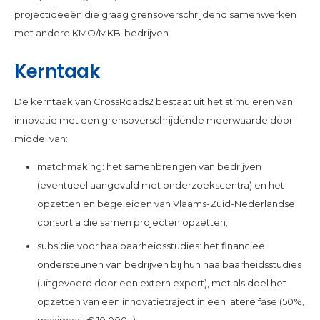
projectideeën die graag grensoverschrijdend samenwerken
met andere KMO/MKB-bedrijven.
Kerntaak
De kerntaak van CrossRoads2 bestaat uit het stimuleren van
innovatie met een grensoverschrijdende meerwaarde door
middel van:
matchmaking: het samenbrengen van bedrijven
(eventueel aangevuld met onderzoekscentra) en het
opzetten en begeleiden van Vlaams-Zuid-Nederlandse
consortia die samen projecten opzetten;
subsidie voor haalbaarheidsstudies: het financieel
ondersteunen van bedrijven bij hun haalbaarheidsstudies
(uitgevoerd door een extern expert), met als doel het
opzetten van een innovatietraject in een latere fase (50%,
maximaal: € 10.000,-);