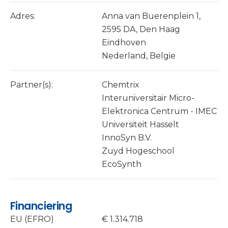
Adres:
Anna van Buerenplein 1,
2595 DA, Den Haag
Eindhoven
Nederland, Belgie
Partner(s):
Chemtrix
Interuniversitair Micro-
Elektronica Centrum - IMEC
Universiteit Hasselt
InnoSyn B.V.
Zuyd Hogeschool
EcoSynth
Financiering
EU (EFRO)
€ 1.314.718