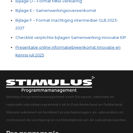
Bijlage D – Format MKB-verklaring
Bijlage E – Samenwerkingsovereenkomst
Bijlage F – Format machtiging intermediair GLB 2023-
2027
Checklist verplichte bijlagen Samenwerking innovatie EIP
Presentatie online informatiebijeenkomst Innovatie en
Kennis juli 2025
Stimulus Programmamanagement voert Europese, nationale en
regionale subsidieprogramma’s uit in Zuid-Nederland en Gelderland.
Stimulus adviseert en faciliteert projectaanvragers en -uitvoerders en
controleert de voortgang en rechtmatigheid van de subsidieprojecten.