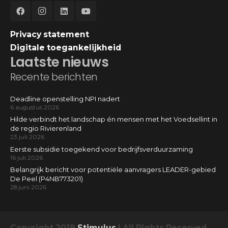
Privacy statement
Digitale toegankelijkheid
Laatste nieuws
Recente berichten
Deadline openstelling NPI nadert
6 augustus 2026
Hilde verbindt het landschap én mensen met het Voedsellint in
de regio Rivierenland
23 juli 2026
Eerste subsidie toegekend voor bedrijfsverduurzaming
16 juli 2026
Belangrijk bericht voor potentiële aanvragers LEADER-gebied
De Peel (P4NB773201)
28 juni 2026
Copyright 2019
Stimulus
| All Rights Reserved