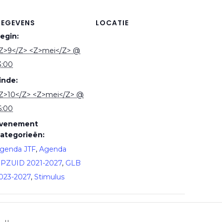
EGEVENS
LOCATIE
egin:
Z>9</Z> <Z>mei</Z> @
3:00
inde:
Z>10</Z> <Z>mei</Z> @
6:00
venement
ategorieën:
genda JTF
,
Agenda
PZUID 2021-2027
,
GLB
023-2027
,
Stimulus