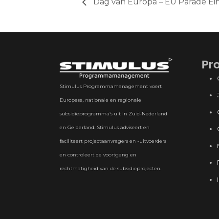
Dag van Europa – EU Parade E
Pr
Stimulus Programmamanagement voert
Europese, nationale en regionale
subsidieprogramma’s uit in Zuid-Nederland
en Gelderland. Stimulus adviseert en
faciliteert projectaanvragers en -uitvoerders
en controleert de voortgang en
rechtmatigheid van de subsidieprojecten.