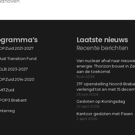
indhoven
ogramma’s
Laatste nieuws
Recente berichten
OPZuid 2021-2027
Just Transition Fund
Van nucleair afval naar nieuw
energie: Thorizon bouwt in Z
GLB 2023-2027
aan de toekomst
8 juli 2026
OPZuid 2014-2020
JTF openstelling Noord-Braba
verlengd tot en met 15 dece
MITZuid
23 juni 2026
POP3 Brabant
Gesloten op Koningsdag
22 april 2026
Interreg
Kantoor gesloten met Pasen
2 april 2026