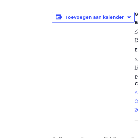
G
Toevoegen aan kalender
B
<
1
E
<
1
E
C
A
O
2