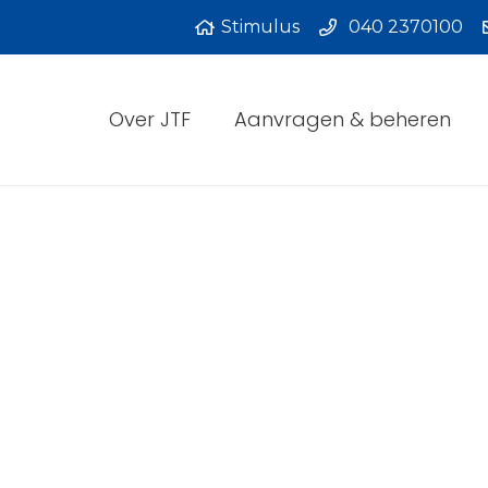
Stimulus
040 2370100
Over JTF
Aanvragen & beheren