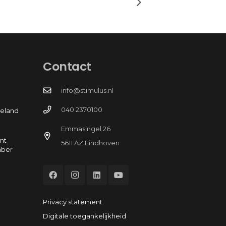
Contact
info@stimulus.nl
e
040 2370100
eeland
Emmasingel 26
nt
5611 AZ Eindhoven
mber
Privacy statement
Digitale toegankelijkheid