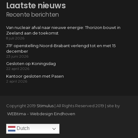
Laatste nieuws
Recente berichten
Van nucleair afval naar nieuwe energie: Thorizon bouwt in
Zeeland aan de toekomst
8 juli 2026
JTF openstelling Noord-Brabant verlengd tot en met 15
december
23 juni 2026
Gesloten op Koningsdag
22 april 2026
Kantoor gesloten met Pasen
2 april 2026
Copyright 2019
Stimulus
| All Rights Reserved 2019 | site by
WEBtima
–
Webdesign Eindhoven
Dutch