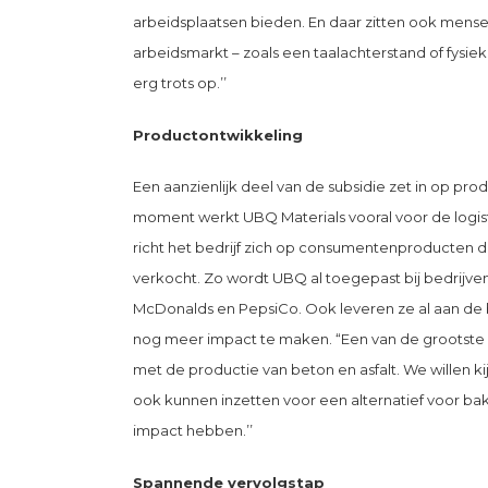
arbeidsplaatsen bieden. En daar zitten ook mense
arbeidsmarkt – zoals een taalachterstand of fysiek
erg trots op.’’
Productontwikkeling
Een aanzienlijk deel van de subsidie zet in op pro
moment werkt UBQ Materials vooral voor de logis
richt het bedrijf zich op consumentenproducten d
verkocht. Zo wordt UBQ al toegepast bij bedrijve
McDonalds en PepsiCo. Ook leveren ze al aan de b
nog meer impact te maken. “Een van de grootste v
met de productie van beton en asfalt. We willen k
ook kunnen inzetten voor een alternatief voor b
impact hebben.’’
Spannende vervolgstap