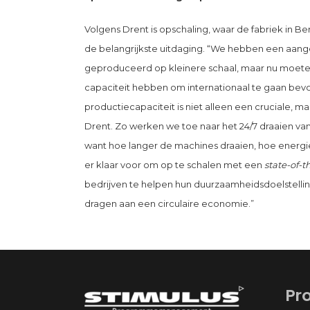
Volgens Drent is opschaling, waar de fabriek in B
de belangrijkste uitdaging. “We hebben een aa
geproduceerd op kleinere schaal, maar nu moete
capaciteit hebben om internationaal te gaan bev
productiecapaciteit is niet alleen een cruciale, 
Drent. Zo werken we toe naar het 24/7 draaien van
want hoe langer de machines draaien, hoe energie
er klaar voor om op te schalen met een
state-of-th
bedrijven te helpen hun duurzaamheidsdoelstellin
dragen aan een circulaire economie.”
Pr