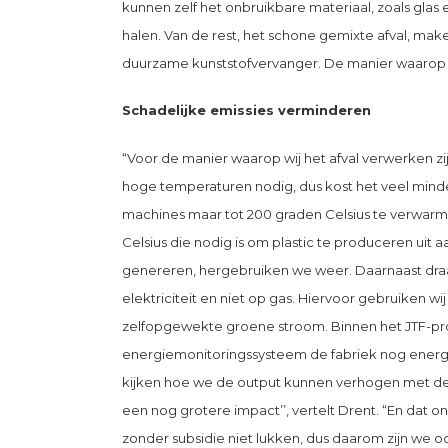
kunnen zelf het onbruikbare materiaal, zoals glas en
halen. Van de rest, het schone gemixte afval, mak
duurzame kunststofvervanger. De manier waarop wi
Schadelijke emissies verminderen
“Voor de manier waarop wij het afval verwerken zi
hoge temperaturen nodig, dus kost het veel mind
machines maar tot 200 graden Celsius te verwarme
Celsius die nodig is om plastic te produceren uit 
genereren, hergebruiken we weer. Daarnaast dra
elektriciteit en niet op gas. Hiervoor gebruiken w
zelfopgewekte groene stroom. Binnen het JTF-pro
energiemonitoringssysteem de fabriek nog energi
kijken hoe we de output kunnen verhogen met dez
een nog grotere impact’’, vertelt Drent. “En dat o
zonder subsidie niet lukken, dus daarom zijn we ook