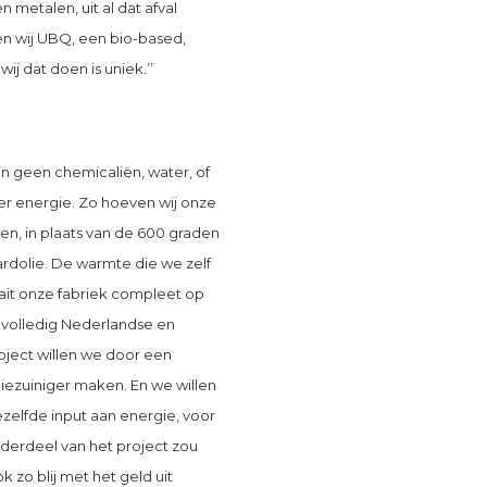
 metalen, uit al dat afval
en wij UBQ, een bio-based,
j dat doen is uniek.’’
jn geen chemicaliën, water, of
er energie. Zo hoeven wij onze
n, in plaats van de 600 graden
aardolie. De warmte die we zelf
ait onze fabriek compleet op
ij volledig Nederlandse en
ject willen we door een
ezuiniger maken. En we willen
elfde input aan energie, voor
nderdeel van het project zou
 zo blij met het geld uit