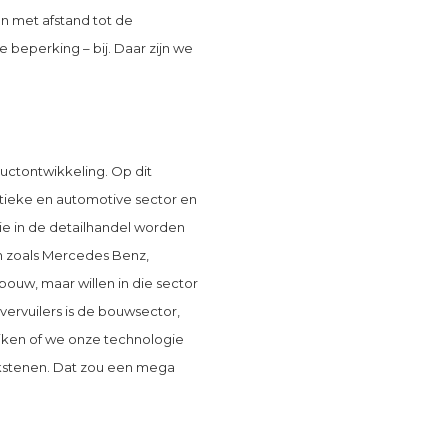
n met afstand tot de
e beperking – bij. Daar zijn we
ductontwikkeling. Op dit
tieke en automotive sector en
ie in de detailhandel worden
n zoals Mercedes Benz,
ouw, maar willen in die sector
ervuilers is de bouwsector,
ijken of we onze technologie
akstenen. Dat zou een mega