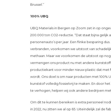
Brussel.’’
100% UBQ
UBQ Materials in Bergen op Zoom zet in op ongev
200.000 ton CO2-reductie. “Dat staat bijna gelijk 
personenauto’s per jaar. Een flinke besparing dus
verbranden, voorkomen we uitstoot van schadelijk
methaan. Maar we voorkomen de uitstoot op no
vermengen ons product nu met andere kunststoff
productiekant voor minder nieuw plastic dat met 
wordt. Ons doel is om naar producten met 100% 
kunststof volledig fossielvrij te maken. En door 
te verhogen, helpen wij ook andere bedrijven me
Om dit te kunnen bereiken is extra personeel nodi
in 2022, nu zitten we al op 65. Uiteindelijk zal de 