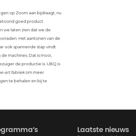
ergen op Zoom aan bijdraagt, nu
ngetoond goed product
n we laten zien dat we de
oorraden. Het aantonen van de
maar ook spannende stap vindt
 de machines. Dat is mooi,
zuiger de productie is. UBQ is
e-art fabriek
om meer
gen te behalen en bij te
ogramma’s
Laatste nieuws