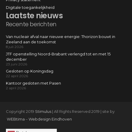
Digitale toegankelijkheid
Laatste nieuws
Recente berichten
Van nucleair afval naar nieuwe energie: Thorizon bouwt in
Zeeland aan de toekomst
8 juli 2026
JTF openstelling Noord-Brabant verlengd tot en met 15
december
23 juni 2026
Gesloten op Koningsdag
22 april 2026
Kantoor gesloten met Pasen
2 april 2026
Copyright 2019
Stimulus
| All Rights Reserved 2019 | site by
WEBtima
–
Webdesign Eindhoven