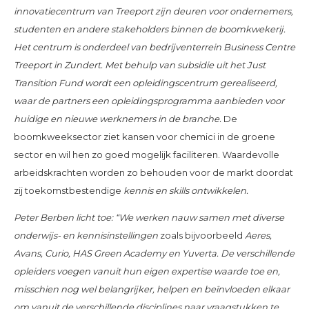
innovatiecentrum van Treeport zijn deuren voor ondernemers,
studenten en andere stakeholders binnen de boomkwekerij.
Het centrum is onderdeel van bedrijventerrein Business Centre
Treeport in Zundert. Met behulp van subsidie uit het Just
Transition Fund wordt een opleidingscentrum gerealiseerd,
waar de partners een opleidingsprogramma aanbieden voor
huidige en nieuwe werknemers in de branche.
De
boomkweeksector ziet kansen voor chemici in de groene
sector en wil hen zo goed mogelijk faciliteren. Waardevolle
arbeidskrachten worden zo behouden voor de markt doordat
zij toekomstbestendige
kennis en skills ontwikkelen.
Peter Berben licht toe: “We werken nauw samen met diverse
onderwijs- en kennisinstellingen
zoals bijvoorbeeld
Aeres,
Avans, Curio, HAS Green Academy en Yuverta. De verschillende
opleiders voegen vanuit hun eigen expertise waarde toe en,
misschien nog wel belangrijker, helpen en beïnvloeden elkaar
om vanuit de verschillende disciplines naar vraagstukken te