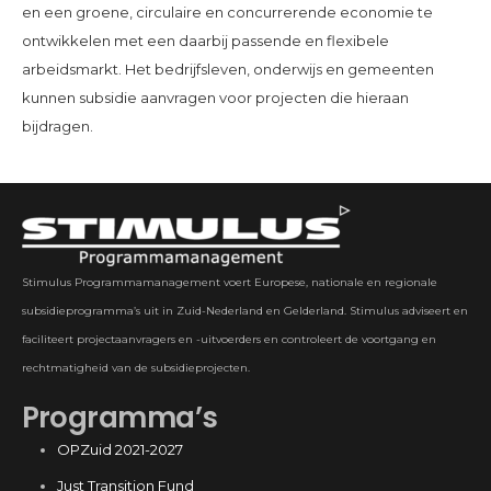
en een groene, circulaire en concurrerende economie te
ontwikkelen met een daarbij passende en flexibele
arbeidsmarkt. Het bedrijfsleven, onderwijs en gemeenten
kunnen subsidie aanvragen voor projecten die hieraan
bijdragen.
Stimulus Programmamanagement voert Europese, nationale en regionale
subsidieprogramma’s uit in Zuid-Nederland en Gelderland. Stimulus adviseert en
faciliteert projectaanvragers en -uitvoerders en controleert de voortgang en
rechtmatigheid van de subsidieprojecten.
Programma’s
OPZuid 2021-2027
Just Transition Fund