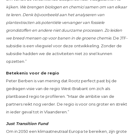
kijken. We brengen biologen en chemici samen om van elkaar
te leren. Denk bijvoorbeeld aan het analyseren van
plantextracten als potentiële vervanger van fossiele
grondstoffen en andere niet duurzame processen. Zo leiden
we breed mensen op voor banen in de groene chemie.
De JTF-
subsidie is een vliegwiel voor deze ontwikkeling. Zonder de
subsidie hadden we de activiteiten niet zo snel kunnen
opzetten.”
Betekenis voor de regio
Peter Berben is van mening dat Rootz perfect past bij de
gedragen visie van de regio West-Brabant om zich als
plantbased regio te profileren. “Maar de ambitie van de
partners reikt nog verder. De regio is voor ons groter en strekt
in ieder geval tot in Vlaanderen.”
Just Transition Fund
Om in 2050 een klimaatneutraal Europa te bereiken, zijn grote