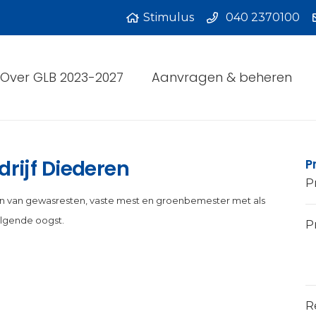
Stimulus
040 2370100
Over GLB 2023-2027
Aanvragen & beheren
ijf Diederen
P
P
n van gewasresten, vaste mest en groenbemester met als
olgende oogst.
Pr
R