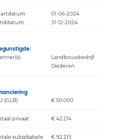
tartdatum:
01-06-2024
inddatum:
31-12-2024
egunstigde:
artner(s):
Landbouwbedrijf
Diederen
inanciering
U (GLB)
€ 50.000
otaal privaat:
€ 42.214
otale subsidiabele
€ 92.213