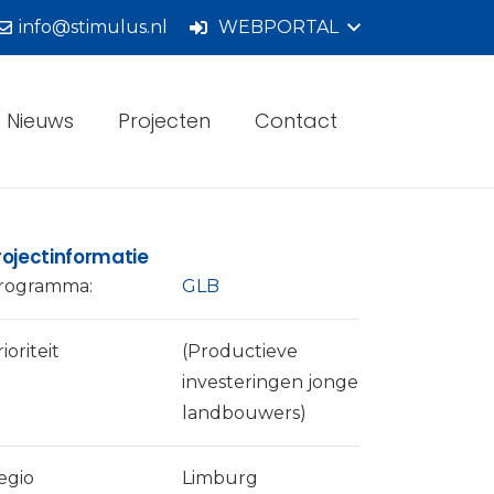
info@stimulus.nl
WEBPORTAL
Nieuws
Projecten
Contact
rojectinformatie
rogramma:
GLB
ioriteit
(Productieve
investeringen jonge
landbouwers)
egio
Limburg