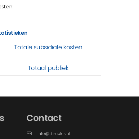
osten:
tatistieken
Totale subsidiale kosten
Totaal publiek
s
Contact
info@stimulus.nl