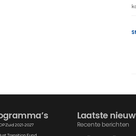
k
S
ogramma’s
Laatste nieuw
Recente berichten
OPZuid 2021-2027
Just Transition Fund