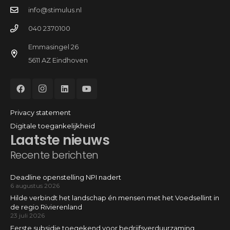
info@stimulus.nl
040 2370100
Emmasingel 26
5611 AZ Eindhoven
Privacy statement
Digitale toegankelijkheid
Laatste nieuws
Recente berichten
Deadline openstelling NPI nadert
6 augustus 2026
Hilde verbindt het landschap én mensen met het Voedsellint in
de regio Rivierenland
23 juli 2026
Eerste subsidie toegekend voor bedrijfsverduurzaming