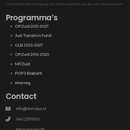
controleert de voortgang en rechtmatigheid van de subsidieprojecten.
Programma’s
OPZuid 2021-2027
Just Transition Fund
GLB 2023-2027
OPZuid 2014-2020
MITZuid
POP3 Brabant
Interreg
Contact
info@stimulus.nl
040 2370100
Emmasingel 26