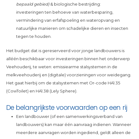
bepaald gebied)
& biologische bestrijding:
investeringen ten behoeve van waterbesparing,
vermindering van erfafspoeling en wateropvang en
natuurlijke manieren om schadelijke dieren en insecten
tegen te houden.
Het budget dat is gereserveerd voor jonge landbouwers is
alléén beschikbaar voor investeringen binnen het onderwerp
Veehouderij, te weten: emissiearme stalsystemen in de
melkveehouderij en (digitale) voorzieningen voor weidegang.
Het gaat hierbij om de stalsystemen met Or-code HA1.35
(CowToilet) en HA1.38 (Lely Sphere).
De belangrijkste voorwaarden op een rij
Een landbouwer (of een samenwerkingsverband van
landbouwers) kan maar één aanvraag indienen. Wanneer
meerdere aanvragen worden ingediend, geldt alleen de