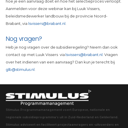
hoe je een aanvraag doet en hoe het selectieproces verloopt.
Aanmelden voor deze webinar kan bij Luuk Vissers,
beleidsmedewerker landbouw bij de provincie Noord-
Brabant, via
lsvissers@brabant.nl
.
Nog vragen?
Heb je nog vragen over de subsidieregeling? Neem dan ook
contact op met Luuk Vissers via
lsvissers@brabant.nl
. Vragen
over het indienen van een aanvraag? Dan kun je terecht bij
glb@stimulus.nl
.
Stimulus Programmamanagement voert Europese, nationale en
regionale subsidieprogramma’s uit in Zuid-Nederland en Gelderland.
Stimulus adviseert en faciliteert projectaanvragers en -uitvoerders en