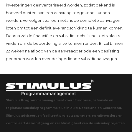
investeringen geïnventariseerd worden, zodat bekend is
hoeveel punten aan een aanvraag toegekend kunnen
worden. Vervolgens zal een notaris de complete aanvragen
loten om tot een definitieve rangschikking te kunnen komen.
Daarna zal de financiële en subsidie technische toets plaats
vinden om de beoordeling af te kunnen ronden. Er zal binnen
22 weken na afloop van de aanvraagperiode een beslissing
genomen worden over de ingediende subsidieaanvragen.
Stimulus Programmamanagement voert Europese, nationale en
regionale subsidieprogramma’s uit in Zuid-Nederland en Gelderland.
Stimulus adviseert en faciliteert projectaanvragers en -uitvoerders en
controleert de voortgang en rechtmatigheid van de subsidieprojecten.