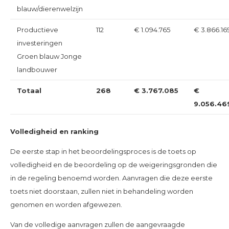
blauw/dierenwelzijn
Productieve
112
€ 1.094.765
€ 3.866.16
investeringen
Groen blauw Jonge
landbouwer
Totaal
268
€ 3.767.085
€
9.056.46
Volledigheid en ranking
De eerste stap in het beoordelingsproces is de toets op
volledigheid en de beoordeling op de weigeringsgronden die
in de regeling benoemd worden. Aanvragen die deze eerste
toets niet doorstaan, zullen niet in behandeling worden
genomen en worden afgewezen.
Van de volledige aanvragen zullen de aangevraagde