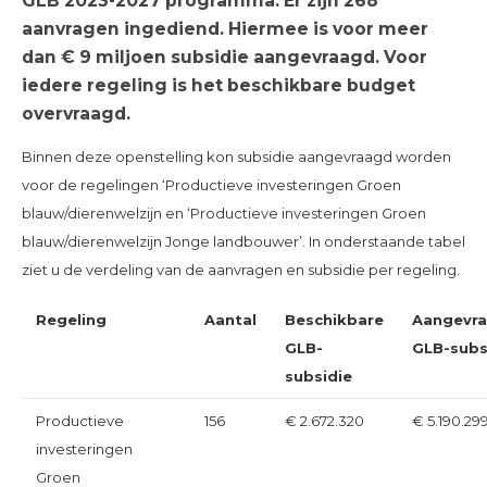
GLB 2023-2027 programma. Er zijn 268
aanvragen ingediend. Hiermee is voor meer
dan € 9 miljoen subsidie aangevraagd. Voor
iedere regeling is het beschikbare budget
overvraagd.
Binnen deze openstelling kon subsidie aangevraagd worden
voor de regelingen ‘Productieve investeringen Groen
blauw/dierenwelzijn en ‘Productieve investeringen Groen
blauw/dierenwelzijn Jonge landbouwer’. In onderstaande tabel
ziet u de verdeling van de aanvragen en subsidie per regeling.
Regeling
Aantal
Beschikbare
Aangevr
GLB-
GLB-subs
subsidie
Productieve
156
€ 2.672.320
€ 5.190.299
investeringen
Groen