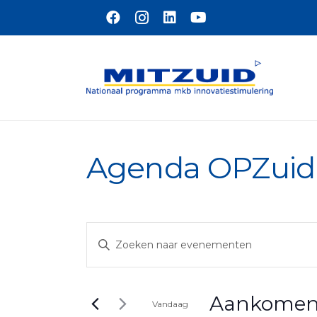
Naar hoofdinhoud
Agenda OPZuid
Evenementen
Vul
Zoeken
een
en
keyword
Aankome
weergeven
in.
Vandaag