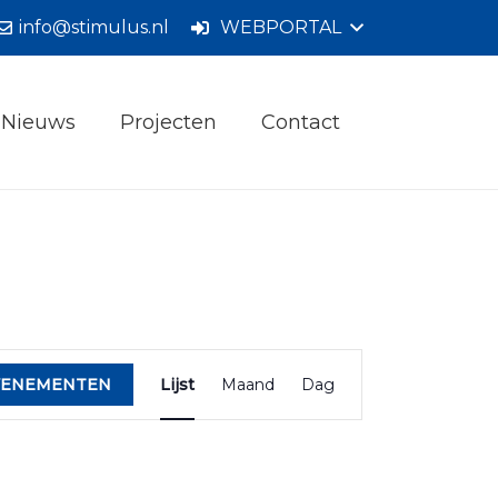
info@stimulus.nl
WEBPORTAL
Nieuws
Projecten
Contact
Evenement
weergaven
VENEMENTEN
Lijst
Maand
Dag
navigatie