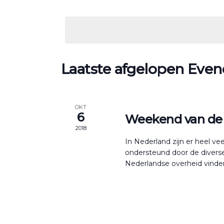
Zoek
navigatie
Selecteer
voor
een
Evenementen
datum.
met
keyword.
Laatste afgelopen Eve
OKT
6
Weekend van de
2018
In Nederland zijn er heel ve
ondersteund door de diver
Nederlandse overheid vinden 