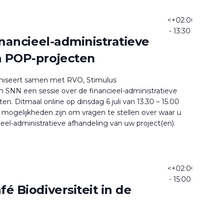
<+02:00>6
<+02
- 13:30
inancieel-administratieve
n POP-projecten
iseert samen met RVO, Stimulus
N een sessie over de financieel-administratieve
n. Ditmaal online op dinsdag 6 juli van 13.30 – 15.00
el mogelijkheden zijn om vragen te stellen over waar u
ieel-administratieve afhandeling van uw project(en).
<+02:00>29
<+
- 15:00
é Biodiversiteit in de