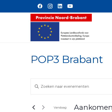
Naar hoofdinhoud
POP3 Brabant
Evenementen
Vul
Zoeken
een
en
keyword
Aankome
weergeven
in.
Vandaag