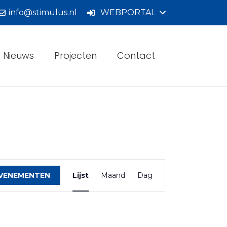
info@stimulus.nl
WEBPORTAL
Nieuws
Projecten
Contact
Evenement
weergaven
EVENEMENTEN
Lijst
Maand
Dag
navigatie