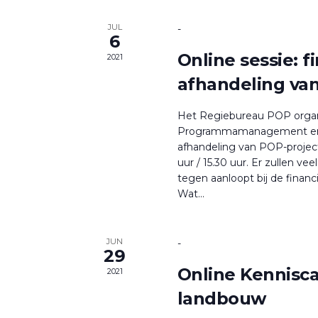
JUL
-
6
Online sessie: f
2021
afhandeling va
Het Regiebureau POP organ
Programmamanagement en SN
afhandeling van POP-projecte
uur / 15.30 uur. Er zullen ve
tegen aanloopt bij de financ
Wat...
JUN
-
29
Online Kenniscaf
2021
landbouw