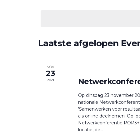
Zoek
navigatie
Selecteer
voor
een
Evenementen
datum.
met
keyword.
Laatste afgelopen Ev
NOV
-
23
Netwerkconfer
2021
Op dinsdag 23 november 202
nationale Netwerkconferent
'Samenwerken voor resultaat
als online deelnemen. Op l
Netwerkconferentie POP3+ 2
locatie, de...