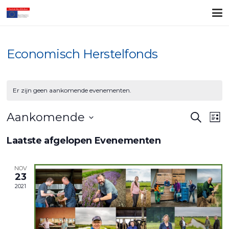
Economisch Herstelfonds
Er zijn geen aankomende evenementen.
Evene
Ev
Aankomende
Zoeken
Lijst
Zoeke
we
Selecteer
Laatste afgelopen Evenementen
na
en
een
datum.
weerg
NOV
23
naviga
2021