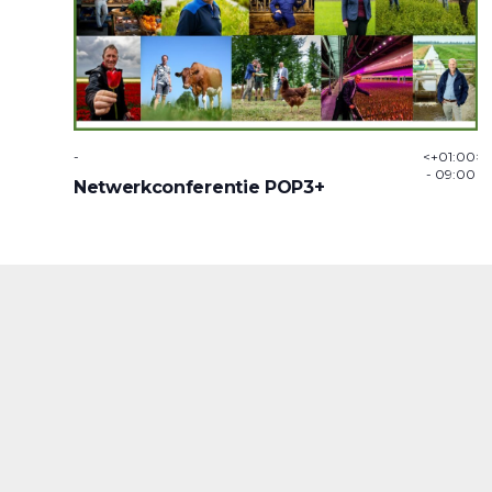
-
<+01:00>2
- 09:00
Netwerkconferentie POP3+