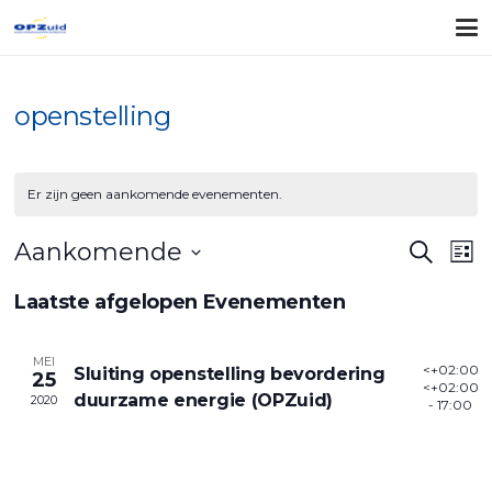
openstelling
Er zijn geen aankomende evenementen.
Evene
Ev
Aankomende
Zoeken
Lijst
Zoeke
we
Selecteer
Laatste afgelopen Evenementen
na
en
een
datum.
weerg
MEI
<+02:00>
Sluiting openstelling bevordering
25
naviga
<+02:00>
duurzame energie (OPZuid)
2020
- 17:00