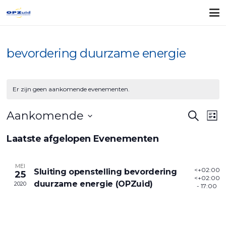
bevordering duurzame energie
Er zijn geen aankomende evenementen.
Evene
Ev
Aankomende
Zoeken
Lijst
Zoeke
we
Selecteer
Laatste afgelopen Evenementen
na
en
een
datum.
weerg
MEI
<+02:00>
Sluiting openstelling bevordering
25
naviga
<+02:00>
duurzame energie (OPZuid)
2020
- 17:00