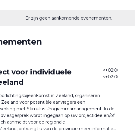
Er zijn geen aankomende evenementen.
enementen
ect voor individuele
<+02:00>7
<+02:00>jun
eeland
oorlichtingsbijeenkomst in Zeeland, organiseren
 Zeeland voor potentiële aanvragers een
enwerking met Stimulus Programmamanagement. In de
 adviesgesprek wordt ingegaan op uw projectidee en/of
ich aanmeldt voor de regionale
Zeeland, ontvangt u van de provincie meer informatie...