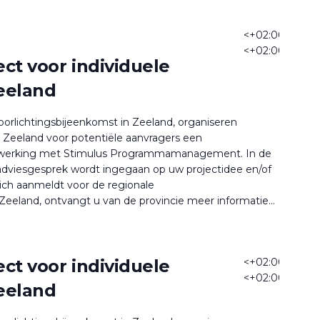
<+02:00>17
<+02:00>mei
ect voor individuele
-
08:00
eeland
oorlichtingsbijeenkomst in Zeeland, organiseren
 Zeeland voor potentiële aanvragers een
enwerking met Stimulus Programmamanagement. In de
 adviesgesprek wordt ingegaan op uw projectidee en/of
ich aanmeldt voor de regionale
Zeeland, ontvangt u van de provincie meer informatie...
ect voor individuele
<+02:00>3
<+02:00>mei
eeland