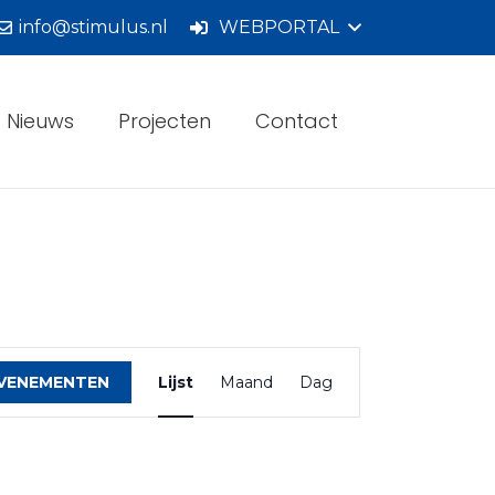
info@stimulus.nl
WEBPORTAL
Nieuws
Projecten
Contact
Evenement
weergaven
EVENEMENTEN
Lijst
Maand
Dag
navigatie