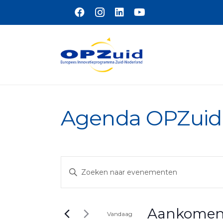
Naar hoofdinhoud
Agenda OPZuid
Evenementen
Vul
Zoeken
een
en
keyword
Aankome
weergeven
in.
Vandaag