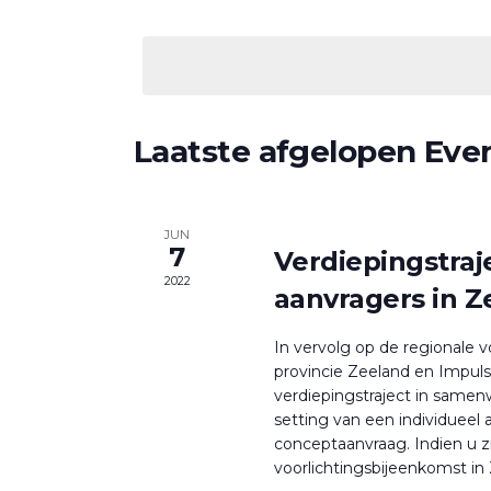
Zoek
navigatie
Selecteer
voor
een
Evenementen
datum.
met
keyword.
Laatste afgelopen Ev
JUN
7
Verdiepingstraj
2022
aanvragers in Z
In vervolg op de regionale v
provincie Zeeland en Impuls
verdiepingstraject in sam
setting van een individueel
conceptaanvraag. Indien u z
voorlichtingsbijeenkomst in 