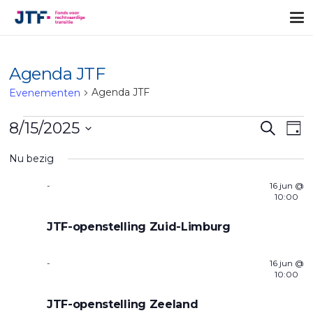
Agenda JTF
Agenda JTF
Evenementen
Evenementen
Evene
Ev
8/15/2025
Zoeken
Dag
in
Zoeke
we
Selecteer
Nu bezig
<Z>15</Z>
na
en
een
datum.
<Z>aug</Z>
-
weerg
16
jun
@
10:00
naviga
JTF-openstelling Zuid-Limburg
-
16
jun
@
10:00
JTF-openstelling Zeeland