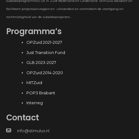
subsidieprogramma’s uit in Zuid-Nederland en Gelderland. Stimulus adviseert en
faciliteert projectaanvragers en -uitvoerders en controleert de voortgang en
rechtmatigheid van de subsidieprojecten.
Programma’s
OPZuid 2021-2027
Just Transition Fund
GLB 2023-2027
OPZuid 2014-2020
MITZuid
POP3 Brabant
Interreg
Contact
info@stimulus.nl